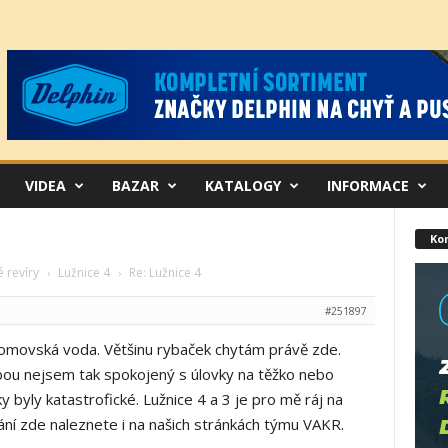
VIDEA
BAZAR
KATALOGY
INFORMACE
Ko
 revíry
Lužnice 4
Re: Lužnice 4
›
›
#251897
domovská voda. Většinu rybaček chytám právě zde.
bou nejsem tak spokojený s úlovky na těžko nebo
y byly katastrofické. Lužnice 4 a 3 je pro mě ráj na
tání zde naleznete i na našich stránkách týmu VAKR.