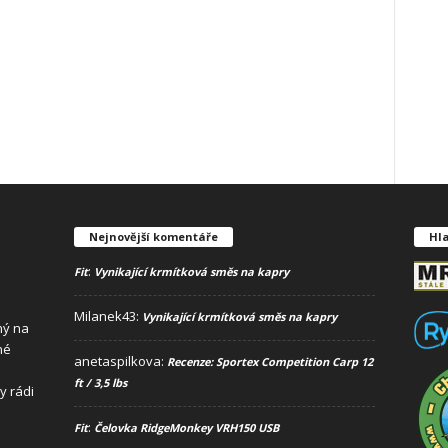
Nejnovější komentáře
Hla
:
Fit
Vynikající krmítková směs na kapry
Milanek43
:
Vynikající krmítková směs na kapry
ný na
né
anetaspilkova
:
Recenze: Sportex Competition Carp 12
ft / 3,5 lbs
y rádi
:
Fit
Čelovka RidgeMonkey VRH150 USB