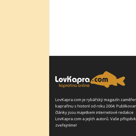
LovKapra.com je rybářský magazín zaměře
kaprařinu s historií od roku 2004. Publikova
články jsou majetkem internetové redakce
LovKapra.com a jejích autorů. Vaše příspěvk
zveřejníme!