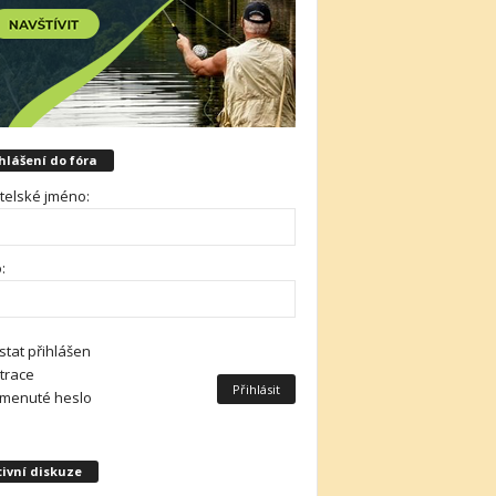
hlášení do fóra
telské jméno:
:
stat přihlášen
trace
Přihlásit
menuté heslo
ivní diskuze