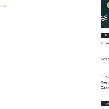
m.cz
Při
Uživa
Heslo
Zů
Regis
Zapo
Akt