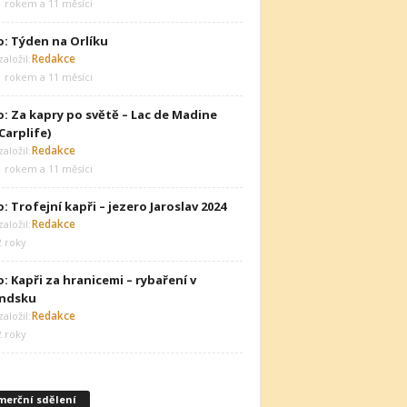
1 rokem a 11 měsíci
o: Týden na Orlíku
Redakce
aložil:
1 rokem a 11 měsíci
o: Za kapry po světě – Lac de Madine
 Carplife)
Redakce
aložil:
1 rokem a 11 měsíci
: Trofejní kapři – jezero Jaroslav 2024
Redakce
aložil:
2 roky
: Kapři za hranicemi – rybaření v
ndsku
Redakce
aložil:
2 roky
merční sdělení