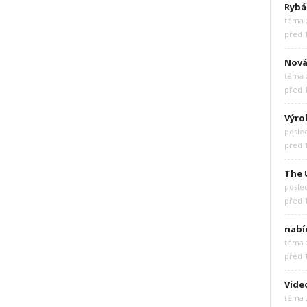
Rybá
téma z
před 
Nová
téma z
před 
Výro
posle
před 
The 
posle
před 
nabí
téma z
před 
Vide
téma z