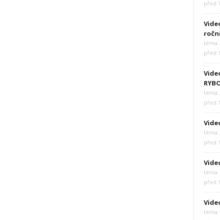
před 
Video
ročn
téma z
před 
Vide
RYB
téma z
před 
Video
téma z
před 
Vide
téma z
před 
Vide
téma z