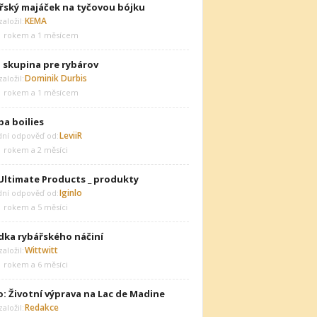
řský majáček na tyčovou bójku
KEMA
aložil:
1 rokem a 1 měsícem
 skupina pre rybárov
Dominik Durbis
aložil:
1 rokem a 1 měsícem
ba boilies
LeviiR
dní odpověď od:
1 rokem a 2 měsíci
Ultimate Products _ produkty
Iginlo
dní odpověď od:
1 rokem a 5 měsíci
dka rybářského náčiní
Wittwitt
aložil:
1 rokem a 6 měsíci
o: Životní výprava na Lac de Madine
Redakce
aložil: