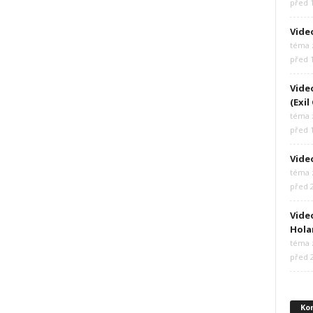
před 
Vide
téma z
před 
Vide
(Exil
téma z
před 
Video
téma z
před 
Video
Hola
téma z
před 
Ko