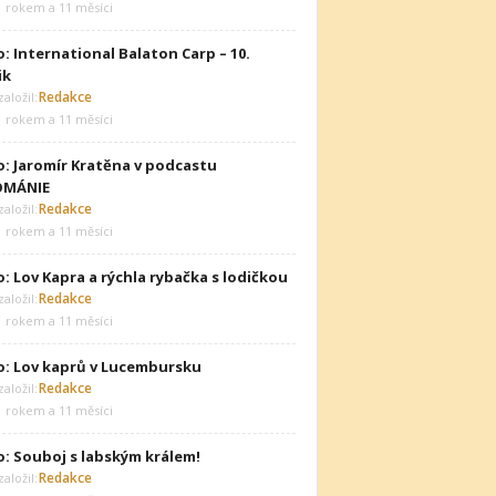
1 rokem a 11 měsíci
: International Balaton Carp – 10.
ik
Redakce
aložil:
1 rokem a 11 měsíci
o: Jaromír Kratěna v podcastu
OMÁNIE
Redakce
aložil:
1 rokem a 11 měsíci
: Lov Kapra a rýchla rybačka s lodičkou
Redakce
aložil:
1 rokem a 11 měsíci
o: Lov kaprů v Lucembursku
Redakce
aložil:
1 rokem a 11 měsíci
o: Souboj s labským králem!
Redakce
aložil: