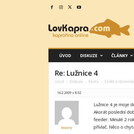
L
o
v
K
a
p
r
ÚVOD
DISKUZE
ČLÁNKY
a
.
c
Re: Lužnice 4
o
Úvod
Diskuze
Revíry
České a slovenské
›
›
›
m
16.2.2009 v 8.02
Lužnice 4 je moje 
Akorát poslední do
feeder. Minulé 2 rok
přívlač. Něco o chy
krasny