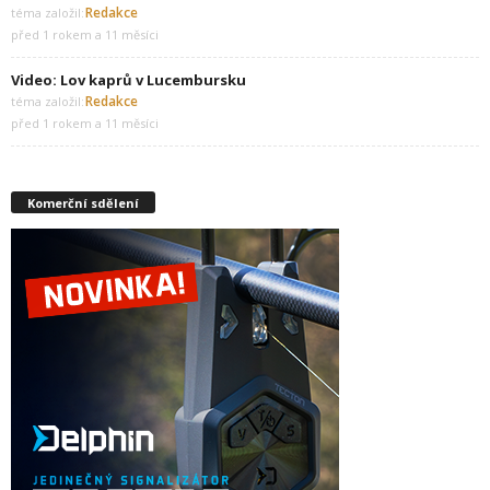
Redakce
téma založil:
před 1 rokem a 11 měsíci
Video: Lov kaprů v Lucembursku
Redakce
téma založil:
před 1 rokem a 11 měsíci
Komerční sdělení