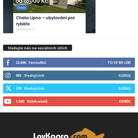
Sledujte nás na sociálních sítích
22,606
Fanoušků
TO SE MI LÍBÍ
955
Sledujících
SLEDUJ
270
Sledujících
SLEDUJ
1,040
Odběratelů
ODBĚR