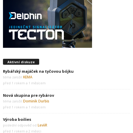
Aktivní diskuze
Rybářský majáček na tyčovou bójku
KEMA
téma založil:
před 1 rokem a 1 měsícem
Nová skupina pre rybárov
Dominik Durbis
téma založil:
před 1 rokem a 1 měsícem
Výroba boilies
LeviiR
poslední odpověď od:
před 1 rokem a 2 měsíci