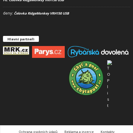
deny
:
Čelovka RidgeMonkey VRH150 USB
Hlavní partneři
Ochrana osobních údajů
Reklama a inzerce
Kontakty