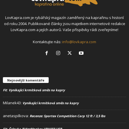
LovKapra.com je rybářský magazín zaměřený na kaprařinu s historií
od roku 2004. Publikované články jsou majetkem internetové redakce
LovKapra.com a jejích autorů. Vaše příspěvky rádi zveřejníme!
Kontaktujte nás:
info@lovkapra.com
Nejnovější komentáře
:
Fit
Vynikající krmítková směs na kapry
Milanek43
:
Vynikající krmítková směs na kapry
anetaspilkova
:
Recenze: Sportex Competition Carp 12 ft / 3,5 lbs
:
Fit
Čelovka RidgeMonkey VRH150 USB