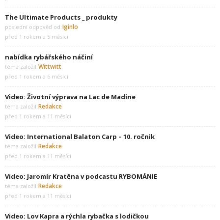
The Ultimate Products _ produkty
Iginlo
poslední odpověď od:
před 1 rokem a 5 měsíci
nabídka rybářského náčiní
Wittwitt
téma založil:
před 1 rokem a 6 měsíci
Video: Životní výprava na Lac de Madine
Redakce
téma založil:
před 1 rokem a 11 měsíci
Video: International Balaton Carp – 10. ročnik
Redakce
téma založil:
před 1 rokem a 11 měsíci
Video: Jaromír Kratěna v podcastu RYBOMÁNIE
Redakce
téma založil:
před 1 rokem a 11 měsíci
Video: Lov Kapra a rýchla rybačka s lodičkou