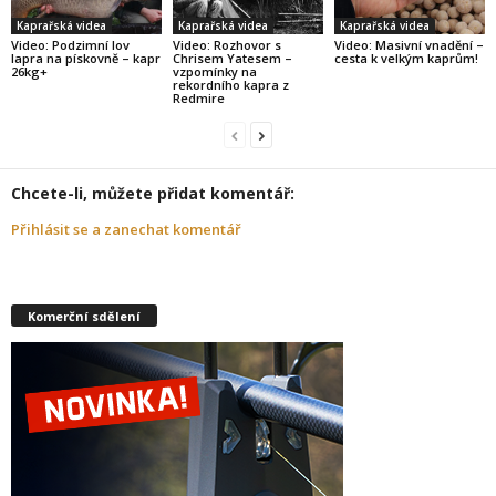
Kaprařská videa
Kaprařská videa
Kaprařská videa
Video: Podzimní lov
Video: Rozhovor s
Video: Masivní vnadění –
lapra na pískovně – kapr
Chrisem Yatesem –
cesta k velkým kaprům!
26kg+
vzpomínky na
rekordního kapra z
Redmire
Chcete-li, můžete přidat komentář:
Přihlásit se a zanechat komentář
Komerční sdělení