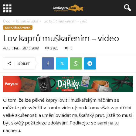
Úvod
Kaprařská videa
Lov kaprů muškařením – video
KAPRAŘSKÁ VIDEA
Lov kaprů muškařením – video
Autor:
Fit
-
28.10.2008
2 923
0
SDÍLET
O tom, že lze pěkné kapry lovit i muškařským náčiním se
můžete přesvědčit v tomto videu. Jsou k tomu však zapotřebí
velké zkušenosti a umění ovládat muškařský prut. Jistě to musí
být skvělý požitek ze zdolávání. Podívejte se sami na tu
nádheru.