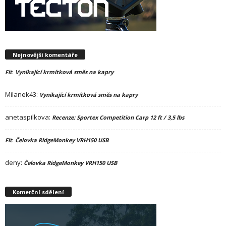
Nejnovější komentáře
:
Fit
Vynikající krmítková směs na kapry
Milanek43
:
Vynikající krmítková směs na kapry
anetaspilkova
:
Recenze: Sportex Competition Carp 12 ft / 3,5 lbs
:
Fit
Čelovka RidgeMonkey VRH150 USB
deny
:
Čelovka RidgeMonkey VRH150 USB
Komerční sdělení