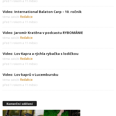
před 1 rokem a 11 měsíci
Video: International Balaton Carp – 10. ročnik
Redakce
téma založil:
před 1 rokem a 11 měsíci
Video: Jaromír Kratěna v podcastu RYBOMÁNIE
Redakce
téma založil:
před 1 rokem a 11 měsíci
Video: Lov Kapra a rýchla rybačka s lodičkou
Redakce
téma založil:
před 1 rokem a 11 měsíci
Video: Lov kaprů v Lucembursku
Redakce
téma založil:
před 1 rokem a 11 měsíci
Komerční sdělení