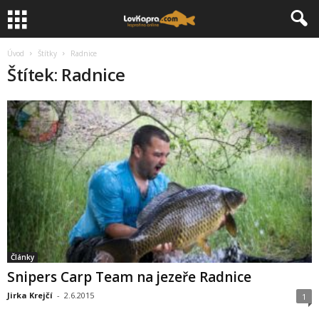
Úvod
Štítky
Radnice
Štítek: Radnice
Články
Snipers Carp Team na jezeře Radnice
Jirka Krejčí
-
2.6.2015
1