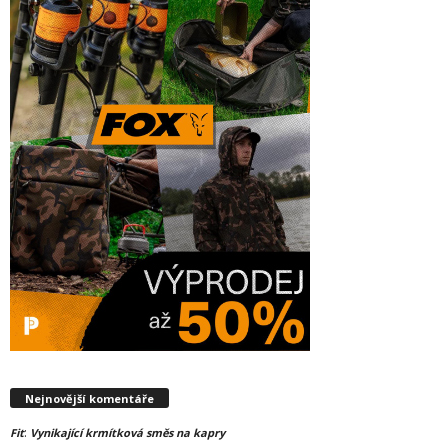
Nejnovější komentáře
:
Fit
Vynikající krmítková směs na kapry