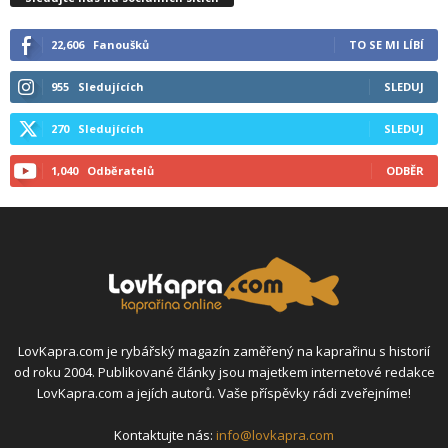
22,606
Fanoušků
TO SE MI LÍBÍ
955
Sledujících
SLEDUJ
270
Sledujících
SLEDUJ
1,040
Odběratelů
ODBĚR
LovKapra.com je rybářský magazín zaměřený na kaprařinu s historií
od roku 2004. Publikované články jsou majetkem internetové redakce
LovKapra.com a jejích autorů. Vaše příspěvky rádi zveřejníme!
Kontaktujte nás:
info@lovkapra.com