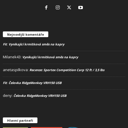
Nejnovější komentáře
:
Fit
Vynikající krmítková směs na kapry
Milanek43
:
Vynikající krmítková směs na kapry
anetaspilkova
:
Recenze: Sportex Competition Carp 12 ft / 3,5 lbs
:
Fit
Čelovka RidgeMonkey VRH150 USB
deny
:
Čelovka RidgeMonkey VRH150 USB
Hlavní partneři