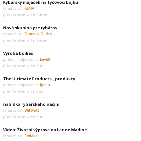
Rybářský majáček na tyčovou bójku
KEMA
téma založil:
před 1 rokem a 1 měsícem
Nová skupina pre rybárov
Dominik Durbis
téma založil:
před 1 rokem a 1 měsícem
Výroba boilies
LeviiR
poslední odpověď od:
před 1 rokem a 2 měsíci
The Ultimate Products _ produkty
Iginlo
poslední odpověď od:
před 1 rokem a 5 měsíci
nabídka rybářského náčiní
Wittwitt
téma založil:
před 1 rokem a 6 měsíci
Video: Životní výprava na Lac de Madine
Redakce
téma založil: