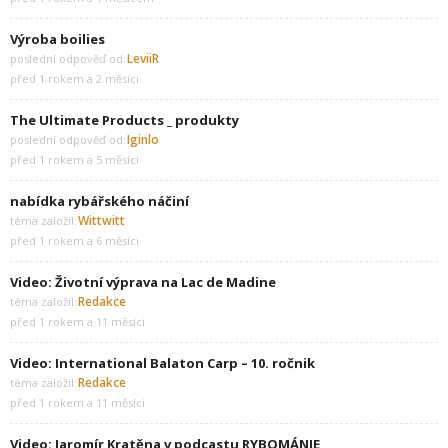
Výroba boilies
LeviiR
poslední odpověď od:
před 1 rokem a 2 měsíci
The Ultimate Products _ produkty
Iginlo
poslední odpověď od:
před 1 rokem a 5 měsíci
nabídka rybářského náčiní
Wittwitt
téma založil:
před 1 rokem a 6 měsíci
Video: Životní výprava na Lac de Madine
Redakce
téma založil:
před 1 rokem a 11 měsíci
Video: International Balaton Carp – 10. ročnik
Redakce
téma založil:
před 1 rokem a 11 měsíci
Video: Jaromír Kratěna v podcastu RYBOMÁNIE