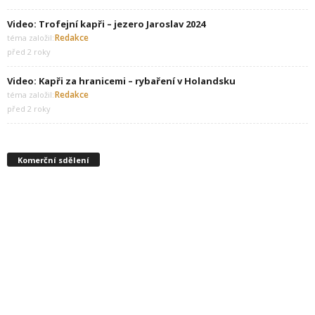
Video: Trofejní kapři – jezero Jaroslav 2024
Redakce
téma založil:
před 2 roky
Video: Kapři za hranicemi – rybaření v Holandsku
Redakce
téma založil:
před 2 roky
Komerční sdělení