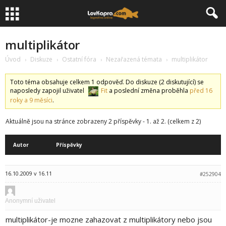
multiplikátor
Úvod
Diskuze
Ostatní fóra
Nezařazená témata
multiplikátor
›
›
›
›
Toto téma obsahuje celkem 1 odpověď. Do diskuze (2 diskutující) se
naposledy zapojil uživatel
Fit
a poslední změna proběhla
před 16
roky a 9 měsíci
.
Aktuálně jsou na stránce zobrazeny 2 příspěvky - 1. až 2. (celkem z 2)
Autor
Příspěvky
16.10.2009 v 16.11
#252904
Anonymní uživatel
multiplikátor-je mozne zahazovat z multiplikátory nebo jsou