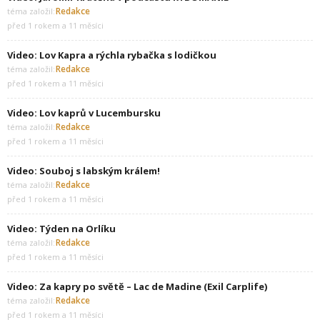
Redakce
téma založil:
před 1 rokem a 11 měsíci
Video: Lov Kapra a rýchla rybačka s lodičkou
Redakce
téma založil:
před 1 rokem a 11 měsíci
Video: Lov kaprů v Lucembursku
Redakce
téma založil:
před 1 rokem a 11 měsíci
Video: Souboj s labským králem!
Redakce
téma založil:
před 1 rokem a 11 měsíci
Video: Týden na Orlíku
Redakce
téma založil:
před 1 rokem a 11 měsíci
Video: Za kapry po světě – Lac de Madine (Exil Carplife)
Redakce
téma založil:
před 1 rokem a 11 měsíci