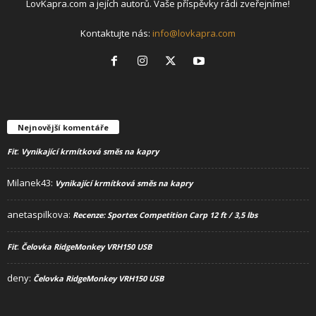
LovKapra.com a jejích autorů. Vaše příspěvky rádi zveřejníme!
Kontaktujte nás:
info@lovkapra.com
Nejnovější komentáře
:
Fit
Vynikající krmítková směs na kapry
Milanek43
:
Vynikající krmítková směs na kapry
anetaspilkova
:
Recenze: Sportex Competition Carp 12 ft / 3,5 lbs
:
Fit
Čelovka RidgeMonkey VRH150 USB
deny
:
Čelovka RidgeMonkey VRH150 USB