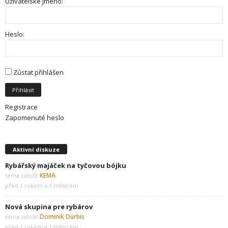
Uživatelské jméno:
Heslo:
Zůstat přihlášen
Přihlásit
Registrace
Zapomenuté heslo
Aktivní diskuze
Rybářský majáček na tyčovou bójku
KEMA
téma založil:
před 1 rokem a 1 měsícem
Nová skupina pre rybárov
Dominik Durbis
téma založil:
před 1 rokem a 1 měsícem