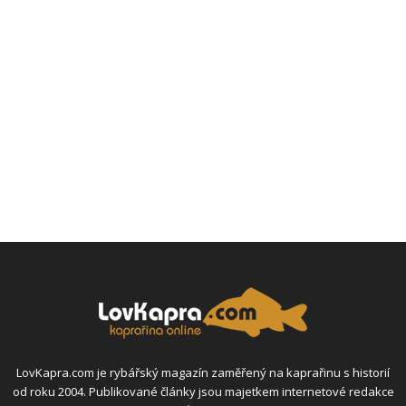
LovKapra.com je rybářský magazín zaměřený na kaprařinu s historií
od roku 2004. Publikované články jsou majetkem internetové redakce