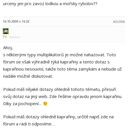
urceny jen pro zavoz lodkou a mořsky rybolov??
16.10.2009 v 16.32
#252906
Fit
Správce
Ahoj,
s některými typy multiplikátorů je možné nahazovat. Toto
fórum se však výhradně týká kaprařiny a tento dotaz s
kaprařinou nesouvisí, takže toto téma zamykám a nebude už
nadále možné diskutovat.
Pokud máš nějaké dotazy ohledně tohoto tématu, přesuň
svůj dotaz na jiný web. Zde řešíme opravdu jenom kaprařinu.
Díky za pochopení…
Pokud máš dotazy ohledně kaprařiny, určitě napiš zde na
fórum a rádi ti odpovíme…