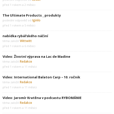
před 1 rokem a 2 měsíci
The Ultimate Products _ produkty
Iginlo
poslední odpověď od:
před 1 rokem a 5 měsíci
nabídka rybářského náčiní
Wittwitt
téma založil:
před 1 rokem a 6 měsíci
Video: Životní výprava na Lac de Madine
Redakce
téma založil:
před 1 rokem a 11 měsíci
Video: International Balaton Carp – 10. ročnik
Redakce
téma založil:
před 1 rokem a 11 měsíci
Video: Jaromír Kratěna v podcastu RYBOMÁNIE
Redakce
téma založil:
před 1 rokem a 11 měsíci