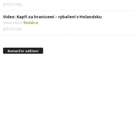
před 2 roky
Video: Kapři za hranicemi – rybaření v Holandsku
Redakce
téma založil:
před 2 roky
Komerční sdělení