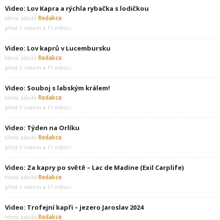
Video: Lov Kapra a rýchla rybačka s lodičkou
Redakce
téma založil:
před 1 rokem a 11 měsíci
Video: Lov kaprů v Lucembursku
Redakce
téma založil:
před 1 rokem a 11 měsíci
Video: Souboj s labským králem!
Redakce
téma založil:
před 1 rokem a 11 měsíci
Video: Týden na Orlíku
Redakce
téma založil:
před 1 rokem a 11 měsíci
Video: Za kapry po světě – Lac de Madine (Exil Carplife)
Redakce
téma založil:
před 1 rokem a 11 měsíci
Video: Trofejní kapři – jezero Jaroslav 2024
Redakce
téma založil: