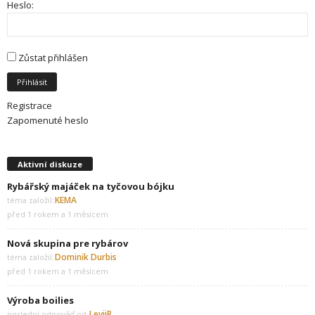
Heslo:
Zůstat přihlášen
Přihlásit
Registrace
Zapomenuté heslo
Aktivní diskuze
Rybářský majáček na tyčovou bójku
KEMA
téma založil:
před 1 rokem a 1 měsícem
Nová skupina pre rybárov
Dominik Durbis
téma založil:
před 1 rokem a 1 měsícem
Výroba boilies
LeviiR
poslední odpověď od: