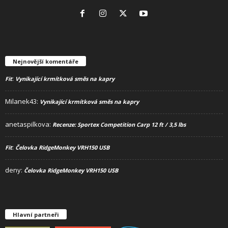
Nejnovější komentáře
:
Fit
Vynikající krmítková směs na kapry
Milanek43
:
Vynikající krmítková směs na kapry
anetaspilkova
:
Recenze: Sportex Competition Carp 12 ft / 3,5 lbs
:
Fit
Čelovka RidgeMonkey VRH150 USB
deny
:
Čelovka RidgeMonkey VRH150 USB
Hlavní partneři