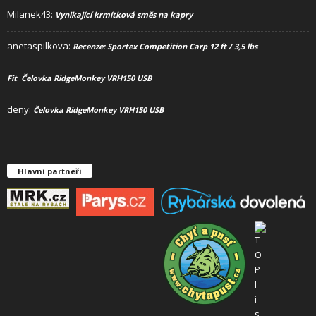
Milanek43
:
Vynikající krmítková směs na kapry
anetaspilkova
:
Recenze: Sportex Competition Carp 12 ft / 3,5 lbs
:
Fit
Čelovka RidgeMonkey VRH150 USB
deny
:
Čelovka RidgeMonkey VRH150 USB
Hlavní partneři