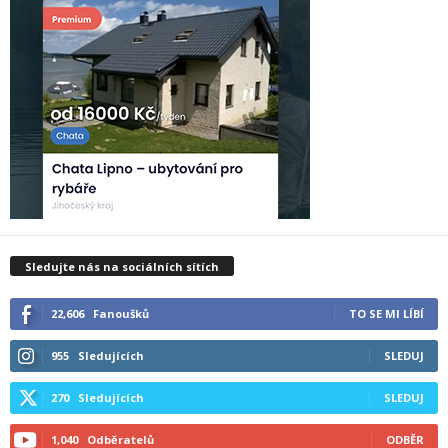
Sledujte nás na sociálních sítích
22,606
Fanoušků
TO SE MI LÍBÍ
955
Sledujících
SLEDUJ
270
Sledujících
SLEDUJ
1,040
Odběratelů
ODBĚR