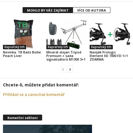
MOHLO BY VÁS ZAJÍMAT
VÍCE OD AUTORA
Kaprařský trh
Kaprařský trh
Kaprařský trh
Novinka: TB Baits Boilie
Mivardi stojan Tripod
Naviják Prologic
Peach Liver
Premium + sada
Element XD 7000 FD 1+1
signalizátorů M1300 3+1
ZDARMA
Chcete-li, můžete přidat komentář:
Přihlásit se a zanechat komentář
Komerční sdělení