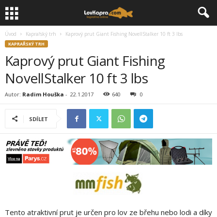
Úvod
Kaprařský trh
Kaprový prut Giant Fishing NovellStalker 10 ft 3 lbs
KAPRAŘSKÝ TRH
Kaprový prut Giant Fishing
NovellStalker 10 ft 3 lbs
Autor:
Radim Houška
-
22.1.2017
640
0
SDÍLET
Tento atraktivní prut je určen pro lov ze břehu nebo lodi a díky