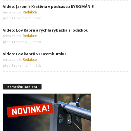
Video: Jaromír Kratěna v podcastu RYBOMÁNIE
Redakce
téma založil:
před 1 rokem a 11 měsíci
Video: Lov Kapra a rýchla rybačka s lodičkou
Redakce
téma založil:
před 1 rokem a 11 měsíci
Video: Lov kaprů v Lucembursku
Redakce
téma založil:
před 1 rokem a 11 měsíci
Komerční sdělení