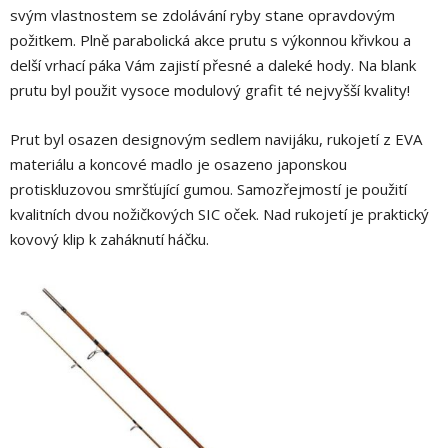
svým vlastnostem se zdolávání ryby stane opravdovým
požitkem. Plně parabolická akce prutu s výkonnou křivkou a
delší vrhací páka Vám zajistí přesné a daleké hody. Na blank
prutu byl použit vysoce modulový grafit té nejvyšší kvality!
Prut byl osazen designovým sedlem navijáku, rukojetí z EVA
materiálu a koncové madlo je osazeno japonskou
protiskluzovou smršťující gumou. Samozřejmostí je použití
kvalitních dvou nožičkových SIC oček. Nad rukojetí je praktický
kovový klip k zaháknutí háčku.