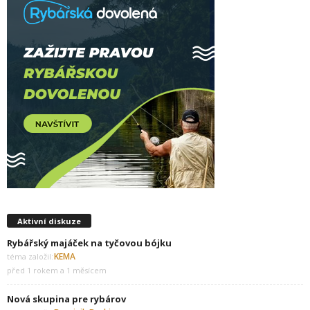
Aktivní diskuze
Rybářský majáček na tyčovou bójku
KEMA
téma založil:
před 1 rokem a 1 měsícem
Nová skupina pre rybárov