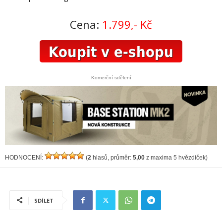
Cena:
1.799,- Kč
Komerční sdělení
HODNOCENÍ:
(
2
hlasů, průměr:
5,00
z maxima 5 hvězdiček)
SDÍLET