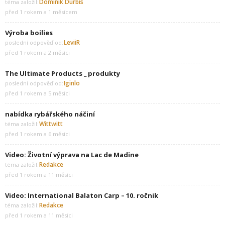
Dominik Durbis
téma založil:
před 1 rokem a 1 měsícem
Výroba boilies
LeviiR
poslední odpověď od:
před 1 rokem a 2 měsíci
The Ultimate Products _ produkty
Iginlo
poslední odpověď od:
před 1 rokem a 5 měsíci
nabídka rybářského náčiní
Wittwitt
téma založil:
před 1 rokem a 6 měsíci
Video: Životní výprava na Lac de Madine
Redakce
téma založil:
před 1 rokem a 11 měsíci
Video: International Balaton Carp – 10. ročnik
Redakce
téma založil:
před 1 rokem a 11 měsíci