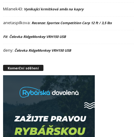
Milanek43
:
Vynikající krmítková směs na kapry
anetaspilkova
:
Recenze: Sportex Competition Carp 12 ft / 3,5 lbs
:
Fit
Čelovka RidgeMonkey VRH150 USB
deny
:
Čelovka RidgeMonkey VRH150 USB
Komerční sdělení