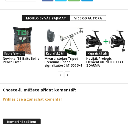
MOHLO BY VÁS ZAJÍMAT
VÍCE OD AUTORA
Kaprařský trh
Kaprařský trh
Kaprařský trh
Novinka: TB Baits Boilie
Mivardi stojan Tripod
Naviják Prologic
Peach Liver
Premium + sada
Element XD 7000 FD 1+1
signalizátorů M1300 3+1
ZDARMA
Chcete-li, můžete přidat komentář:
Přihlásit se a zanechat komentář
Komerční sdělení