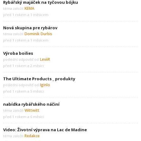
Rybářský majáček na tyčovou bójku
KEMA
téma založil:
před 1 rokem a 1 měsícem
Nová skupina pre rybárov
Dominik Durbis
téma založil:
před 1 rokem a 1 měsícem
Výroba boilies
LeviiR
poslední odpověď od:
před 1 rokem a 2 měsíci
The Ultimate Products _ produkty
Iginlo
poslední odpověď od:
před 1 rokem a 5 měsíci
nabídka rybářského náčiní
Wittwitt
téma založil:
před 1 rokem a 6 měsíci
Video: Životní výprava na Lac de Madine
Redakce
téma založil: