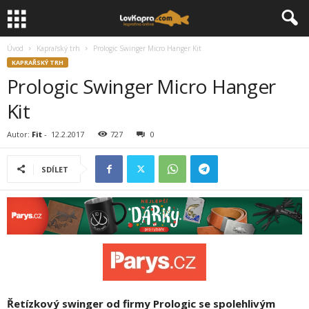
Úvod
Kaprařský trh
Prologic Swinger Micro Hanger Kit
KAPRAŘSKÝ TRH
Prologic Swinger Micro Hanger
Kit
Autor:
Fit
-
12.2.2017
727
0
SDÍLET
Řetízkový swinger od firmy Prologic se spolehlivým