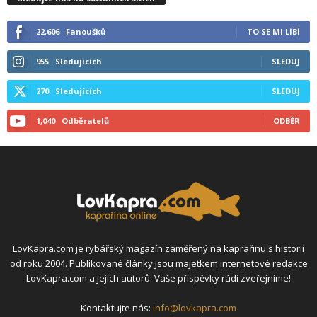
22,606
Fanoušků
TO SE MI LÍBÍ
955
Sledujících
SLEDUJ
270
Sledujících
SLEDUJ
1,040
Odběratelů
ODBĚR
LovKapra.com je rybářský magazín zaměřený na kaprařinu s historií
od roku 2004. Publikované články jsou majetkem internetové redakce
LovKapra.com a jejích autorů. Vaše příspěvky rádi zveřejníme!
Kontaktujte nás:
info@lovkapra.com