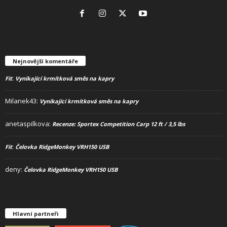
Nejnovější komentáře
:
Fit
Vynikající krmítková směs na kapry
Milanek43
:
Vynikající krmítková směs na kapry
anetaspilkova
:
Recenze: Sportex Competition Carp 12 ft / 3,5 lbs
:
Fit
Čelovka RidgeMonkey VRH150 USB
deny
:
Čelovka RidgeMonkey VRH150 USB
Hlavní partneři