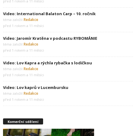
před 1 rokem a 11 měsíci
Video: International Balaton Carp – 10. ročnik
Redakce
téma založil:
před 1 rokem a 11 měsíci
Video: Jaromír Kratěna v podcastu RYBOMÁNIE
Redakce
téma založil:
před 1 rokem a 11 měsíci
Video: Lov Kapra a rýchla rybačka s lodičkou
Redakce
téma založil:
před 1 rokem a 11 měsíci
Video: Lov kaprů v Lucembursku
Redakce
téma založil:
před 1 rokem a 11 měsíci
Komerční sdělení