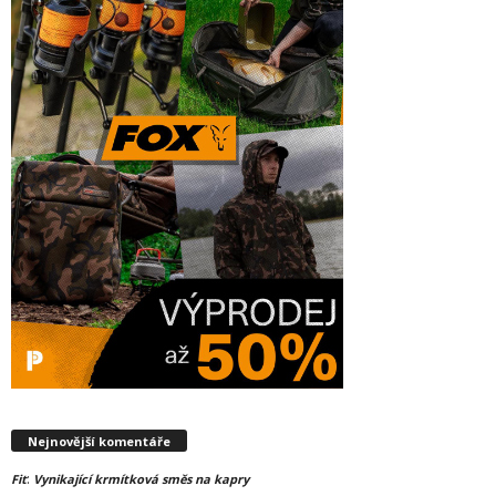
Nejnovější komentáře
:
Fit
Vynikající krmítková směs na kapry