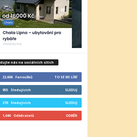
dujte nás na sociálních sítích
22,606
Fanoušků
TO SE MI LÍBÍ
955
Sledujících
SLEDUJ
270
Sledujících
SLEDUJ
1,040
Odběratelů
ODBĚR