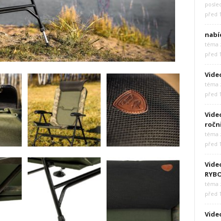
posle
před 
nabí
téma z
před 
Vide
téma z
před 
Video
ročn
téma z
před 
Vide
RYB
téma z
před 
Video