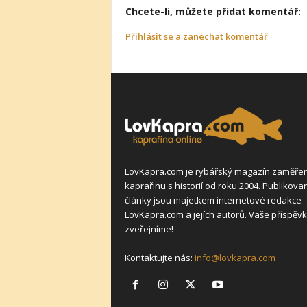
Chcete-li, můžete přidat komentář:
Přihlásit se a zanechat komentář
LovKapra.com je rybářský magazín zaměře
kaprařinu s historií od roku 2004. Publikova
články jsou majetkem internetové redakce
LovKapra.com a jejích autorů. Vaše příspěvk
zveřejníme!
Kontaktujte nás:
info@lovkapra.com