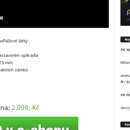
Ne
uflážové látky
:
Fit
Vy
astavením opěradla
 25 mm
Mila
alitních zámků
aneta
ft / 3,
:
Fit
Če
ena:
2.099,-Kč
deny
Ko