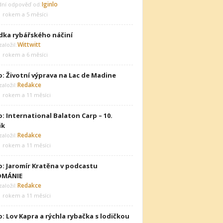
Iginlo
dní odpověď od:
1 rokem a 5 měsíci
dka rybářského náčiní
Wittwitt
aložil:
1 rokem a 6 měsíci
o: Životní výprava na Lac de Madine
Redakce
aložil:
1 rokem a 11 měsíci
: International Balaton Carp – 10.
ik
Redakce
aložil:
1 rokem a 11 měsíci
o: Jaromír Kratěna v podcastu
OMÁNIE
Redakce
aložil:
1 rokem a 11 měsíci
: Lov Kapra a rýchla rybačka s lodičkou