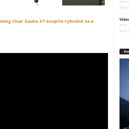
téma z
před 
Vide
shing Chair Gaube XT koupíte výhodně na e-
téma z
před 
Ko