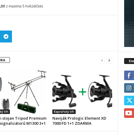
,00
z maxima 5 hvězdiček)
ORA
Sle
ký trh
Kaprařský trh
i stojan Tripod Premium
Naviják Prologic Element XD
 signalizátorů M1300 3+1
7000 FD 1+1 ZDARMA