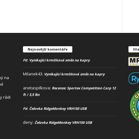
Nejnovější komentáře
Hla
:
Fit
Vynikající krmítková směs na kapry
Milanek43
:
Vynikající krmítková směs na kapry
ný na
né
anetaspilkova
:
Recenze: Sportex Competition Carp 12
ft / 3,5 lbs
y rádi
:
Fit
Čelovka RidgeMonkey VRH150 USB
deny
:
Čelovka RidgeMonkey VRH150 USB