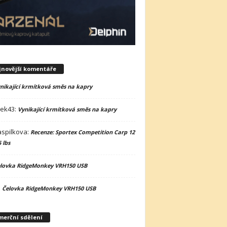
jnovější komentáře
nikající krmítková směs na kapry
nek43
:
Vynikající krmítková směs na kapry
spilkova
:
Recenze: Sportex Competition Carp 12
5 lbs
lovka RidgeMonkey VRH150 USB
:
Čelovka RidgeMonkey VRH150 USB
merční sdělení