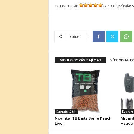
HODNOCENÍ:
(
2
hlasů, průměr:
5
SDÍLET
MOHLO BY VÁS ZAJÍMAT
VÍCE OD AUT
Kaprařský trh
Kaprařs
Novinka: TB Baits Boilie Peach
Mivard
Liver
+ sada