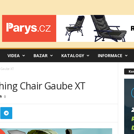
VIDEA
BAZAR
KATALOGY
INFORMACE
r Gaube XT
Ko
shing Chair Gaube XT
0