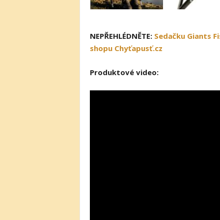
NEPŘEHLÉDNĚTE:
Sedačku Giants Fi
shopu Chyťapusť.cz
Produktové video: