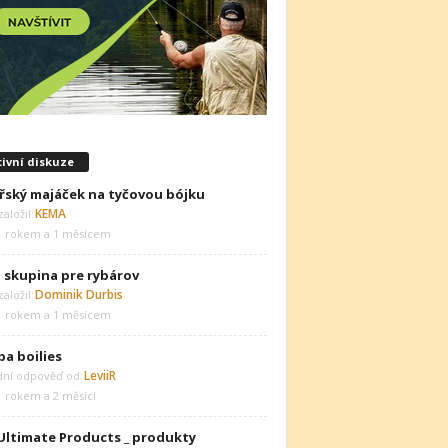
ivní diskuze
řský majáček na tyčovou bójku
KEMA
aložil:
1 rokem a 1 měsícem
 skupina pre rybárov
Dominik Durbis
aložil:
1 rokem a 1 měsícem
ba boilies
LeviiR
dní odpověď od:
1 rokem a 2 měsíci
Ultimate Products _ produkty