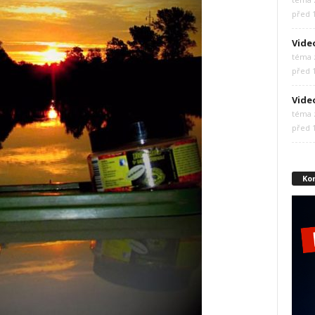
před 
Video
téma z
před 
Vide
téma z
před 
Ko