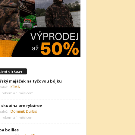
ivní diskuze
řský majáček na tyčovou bójku
KEMA
aložil:
1 rokem a 1 měsícem
 skupina pre rybárov
Dominik Durbis
aložil:
1 rokem a 1 měsícem
ba boilies