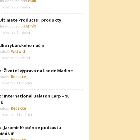
LeviiR
dní odpověď od:
1 rokem a 2 měsíci
Ultimate Products _ produkty
Iginlo
dní odpověď od:
1 rokem a 5 měsíci
dka rybářského náčiní
Wittwitt
aložil:
1 rokem a 6 měsíci
o: Životní výprava na Lac de Madine
Redakce
aložil:
1 rokem a 11 měsíci
: International Balaton Carp – 10.
ik
Redakce
aložil:
1 rokem a 11 měsíci
o: Jaromír Kratěna v podcastu
OMÁNIE
Redakce
aložil: