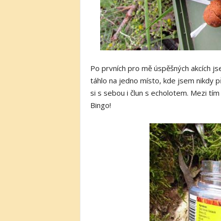
Po prvních pro mě úspěšných akcích j
táhlo na jedno místo, kde jsem nikdy př
si s sebou i člun s echolotem. Mezi tím c
Bingo!