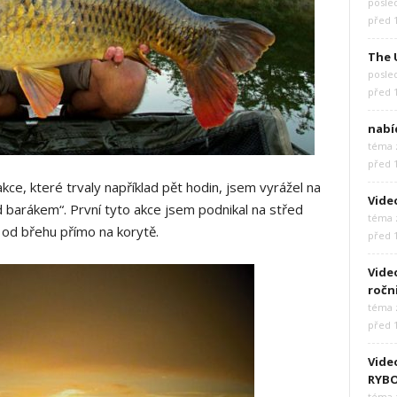
posle
před 
The 
posle
před 
nabí
téma z
před 
kce, které trvaly například pět hodin, jsem vyrážel na
Vide
barákem“. První tyto akce jsem podnikal na střed
téma z
 od břehu přímo na korytě.
před 
Video
ročn
téma z
před 
Vide
RYB
téma z