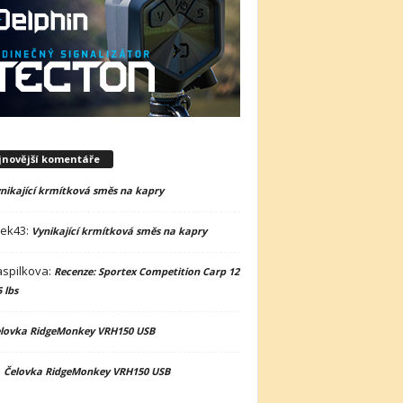
jnovější komentáře
nikající krmítková směs na kapry
nek43
:
Vynikající krmítková směs na kapry
spilkova
:
Recenze: Sportex Competition Carp 12
5 lbs
lovka RidgeMonkey VRH150 USB
:
Čelovka RidgeMonkey VRH150 USB