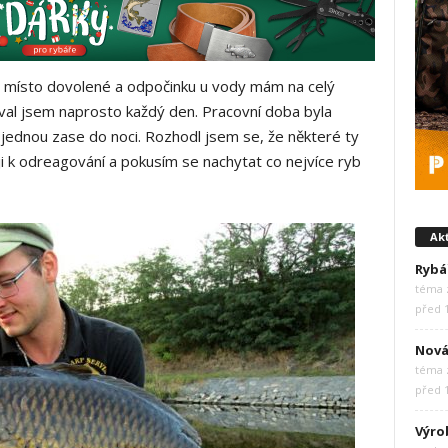
já místo dovolené a odpočinku u vody mám na celý
al jsem naprosto každý den. Pracovní doba byla
 jednou zase do noci. Rozhodl jsem se, že některé ty
i k odreagování a pokusím se nachytat co nejvíce ryb
Akt
Rybá
téma z
před 
Nová
téma z
před 
Výro