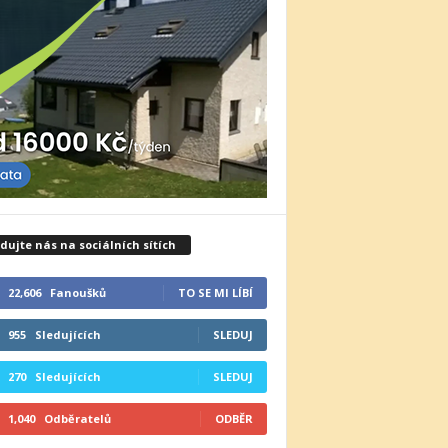
dujte nás na sociálních sítích
22,606
Fanoušků
TO SE MI LÍBÍ
955
Sledujících
SLEDUJ
270
Sledujících
SLEDUJ
1,040
Odběratelů
ODBĚR