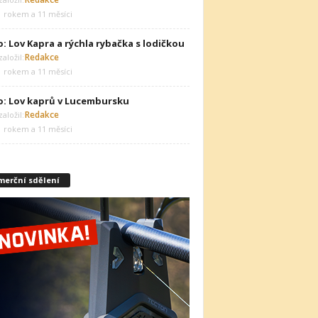
1 rokem a 11 měsíci
: Lov Kapra a rýchla rybačka s lodičkou
Redakce
aložil:
1 rokem a 11 měsíci
o: Lov kaprů v Lucembursku
Redakce
aložil:
1 rokem a 11 měsíci
merční sdělení