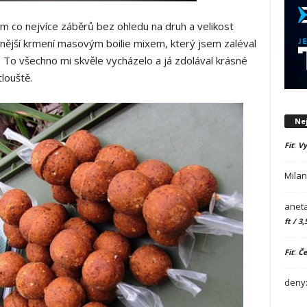
lám co nejvíce záběrů bez ohledu na druh a velikost
nější krmení masovým boilie mixem, který jsem zaléval
 To všechno mi skvěle vycházelo a já zdolával krásné
louště.
Ne
:
Fit
Vy
Mila
aneta
ft / 3,
:
Fit
Če
deny