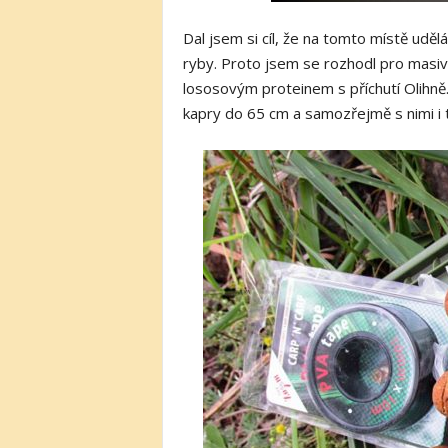
Dal jsem si cíl, že na tomto místě udě
ryby. Proto jsem se rozhodl pro masiv
lososovým proteinem s příchutí Olihně.
kapry do 65 cm a samozřejmě s nimi i t