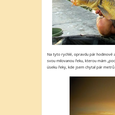
Na tyto rychlé, opravdu pár hodinové a
svou milovanou řeku, kterou mám „pod 
úseku řeky, kde jsem chytal pár metrů