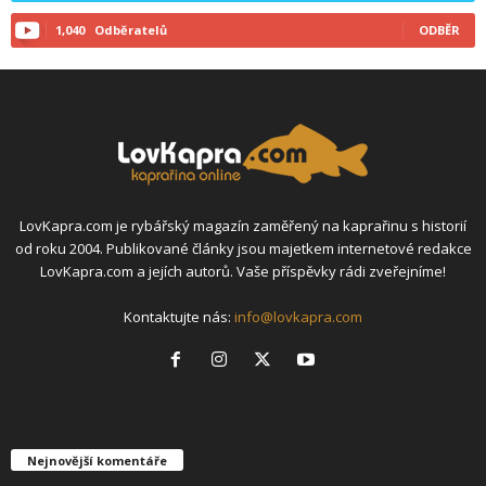
1,040
Odběratelů
ODBĚR
LovKapra.com je rybářský magazín zaměřený na kaprařinu s historií
od roku 2004. Publikované články jsou majetkem internetové redakce
LovKapra.com a jejích autorů. Vaše příspěvky rádi zveřejníme!
Kontaktujte nás:
info@lovkapra.com
Nejnovější komentáře