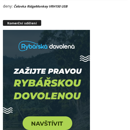
deny
:
Čelovka RidgeMonkey VRH150 USB
Komerční sdělení