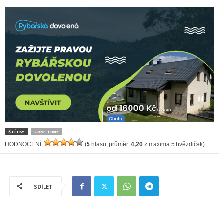
ŠTÍTKY
CARP TIME
HODNOCENÍ:
(
5
hlasů, průměr:
4,20
z maxima 5 hvězdiček)
SDÍLET