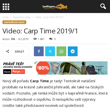
Úvod
Kaprařská videa
Video: Carp Time 2019/1
KAPRAŘSKÁ VIDEA
Video: Carp Time 2019/1
Autor:
Fit
-
4.2.2019
1 681
0
SDÍLET
Nový díl pořadu
Carp Time
je tady! Tentokrát natáčení
probíhalo na krásné zahraniční přehradě, ale také na českých
vodách. Poznáte, jak tenká může být v kaprařině hranice, která
může rozhodovat o úspěchu, či neúspěchu vaší výpravy.
Uvidíte také představení novinek od společností