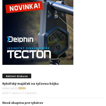
Aktivní diskuze
Rybářský majáček na tyčovou bójku
KEMA
téma založil:
před 1 rokem a 1 měsícem
Nová skupina pre rybárov