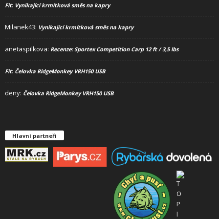
:
Fit
Vynikající krmítková směs na kapry
Milanek43
:
Vynikající krmítková směs na kapry
anetaspilkova
:
Recenze: Sportex Competition Carp 12 ft / 3,5 lbs
:
Fit
Čelovka RidgeMonkey VRH150 USB
deny
:
Čelovka RidgeMonkey VRH150 USB
Hlavní partneři