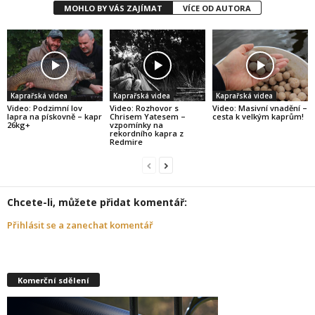
MOHLO BY VÁS ZAJÍMAT
VÍCE OD AUTORA
Kaprařská videa
Kaprařská videa
Kaprařská videa
Video: Podzimní lov
Video: Rozhovor s
Video: Masivní vnadění –
lapra na pískovně – kapr
Chrisem Yatesem –
cesta k velkým kaprům!
26kg+
vzpomínky na
rekordního kapra z
Redmire
Chcete-li, můžete přidat komentář:
Přihlásit se a zanechat komentář
Komerční sdělení