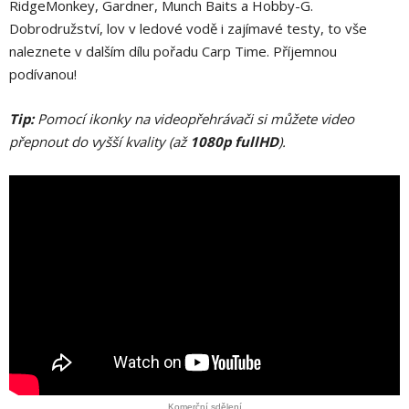
RidgeMonkey, Gardner, Munch Baits a Hobby-G.
Dobrodružství, lov v ledové vodě i zajímavé testy, to vše
naleznete v dalším dílu pořadu Carp Time. Příjemnou
podívanou!
Tip:
Pomocí ikonky na videopřehrávači si můžete video
přepnout do vyšší kvality (až
1080p fullHD
).
Komerční sdělení