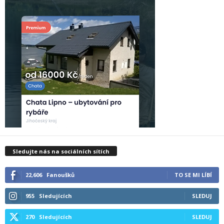
Sledujte nás na sociálních sítích
22,606
Fanoušků
TO SE MI LÍBÍ
955
Sledujících
SLEDUJ
270
Sledujících
SLEDUJ