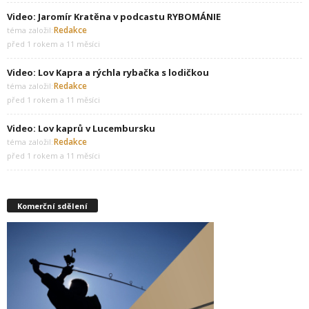
Video: Jaromír Kratěna v podcastu RYBOMÁNIE
Redakce
téma založil:
před 1 rokem a 11 měsíci
Video: Lov Kapra a rýchla rybačka s lodičkou
Redakce
téma založil:
před 1 rokem a 11 měsíci
Video: Lov kaprů v Lucembursku
Redakce
téma založil:
před 1 rokem a 11 měsíci
Komerční sdělení