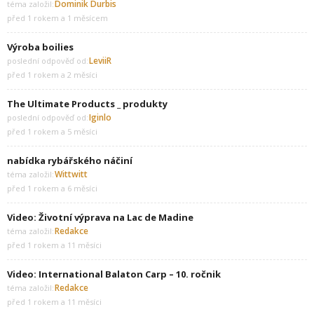
Dominik Durbis
téma založil:
před 1 rokem a 1 měsícem
Výroba boilies
LeviiR
poslední odpověď od:
před 1 rokem a 2 měsíci
The Ultimate Products _ produkty
Iginlo
poslední odpověď od:
před 1 rokem a 5 měsíci
nabídka rybářského náčiní
Wittwitt
téma založil:
před 1 rokem a 6 měsíci
Video: Životní výprava na Lac de Madine
Redakce
téma založil:
před 1 rokem a 11 měsíci
Video: International Balaton Carp – 10. ročnik
Redakce
téma založil:
před 1 rokem a 11 měsíci