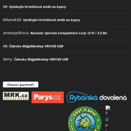
:
Fit
Vynikající krmítková směs na kapry
Milanek43
:
Vynikající krmítková směs na kapry
anetaspilkova
:
Recenze: Sportex Competition Carp 12 ft / 3,5 lbs
:
Fit
Čelovka RidgeMonkey VRH150 USB
deny
:
Čelovka RidgeMonkey VRH150 USB
Hlavní partneři