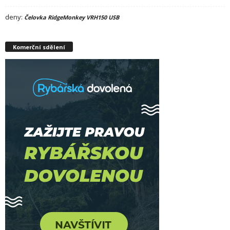
deny
:
Čelovka RidgeMonkey VRH150 USB
Komerční sdělení