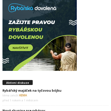
Aktivní diskuze
Rybářský majáček na tyčovou bójku
KEMA
téma založil:
před 1 rokem a 1 měsícem
Nová skupina pre rybárov