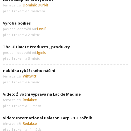
Dominik Durbis
téma založil:
před 1 rokem a 1 měsícem
Výroba boilies
LeviiR
poslední odpověď od:
před 1 rokem a 2 měsíci
The Ultimate Products _ produkty
Iginlo
poslední odpověď od:
před 1 rokem a 5 měsíci
nabídka rybářského náčiní
Wittwitt
téma založil:
před 1 rokem a 6 měsíci
Video: Životní výprava na Lac de Madine
Redakce
téma založil:
před 1 rokem a 11 měsíci
Video: International Balaton Carp – 10. ročnik
Redakce
téma založil:
před 1 rokem a 11 měsíci