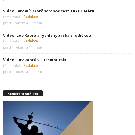
Video: Jaromír Kratěna v podcastu RYBOMÁNIE
Redakce
téma založil:
před 1 rokem a 11 měsíci
Video: Lov Kapra a rýchla rybačka s lodičkou
Redakce
téma založil:
před 1 rokem a 11 měsíci
Video: Lov kaprů v Lucembursku
Redakce
téma založil:
před 1 rokem a 11 měsíci
Komerční sdělení