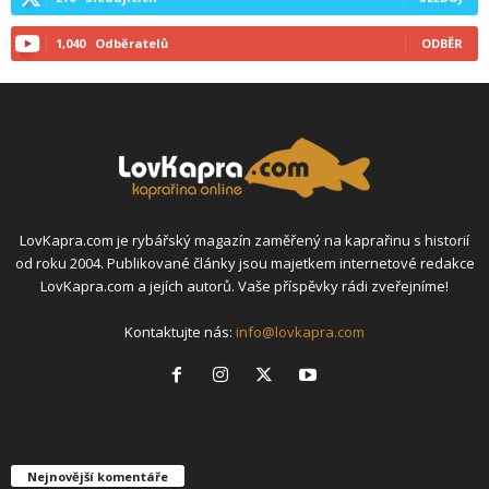
1,040
Odběratelů
ODBĚR
LovKapra.com je rybářský magazín zaměřený na kaprařinu s historií
od roku 2004. Publikované články jsou majetkem internetové redakce
LovKapra.com a jejích autorů. Vaše příspěvky rádi zveřejníme!
Kontaktujte nás:
info@lovkapra.com
Nejnovější komentáře