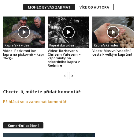
MOHLO BY VÁS ZAJÍMAT
VÍCE OD AUTORA
Kaprařská videa
Kaprařská videa
Kaprařská videa
Video: Podzimní lov
Video: Rozhovor s
Video: Masivní vnadění –
lapra na pískovně – kapr
Chrisem Yatesem –
cesta k velkým kaprům!
26kg+
vzpomínky na
rekordního kapra z
Redmire
Chcete-li, můžete přidat komentář:
Přihlásit se a zanechat komentář
Komerční sdělení