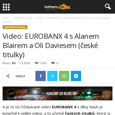
Úvod
Kaprařská videa
Video: EUROBANX 4 s Alanem Blairem a Oli Daviesem (české
titulky)
KAPRAŘSKÁ VIDEA
Video: EUROBANX 4 s Alanem
Blairem a Oli Daviesem (české
titulky)
Autor:
Fit
-
1.3.2018
1 625
0
SDÍLET
A je to tu! Očekávané video
EUROBANX 4
z dílny Nash je
konečně k vidění online, a to včetně
českých titulků
, které si