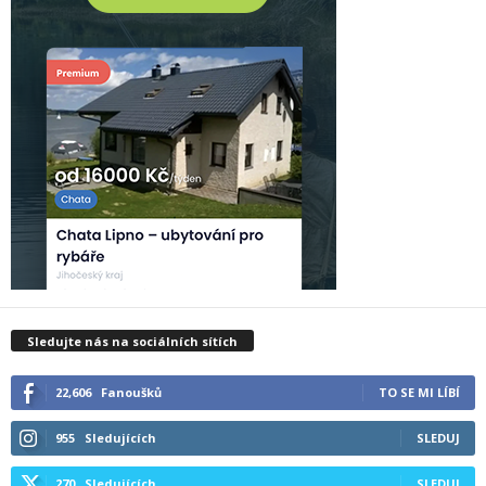
Sledujte nás na sociálních sítích
22,606
Fanoušků
TO SE MI LÍBÍ
955
Sledujících
SLEDUJ
270
Sledujících
SLEDUJ