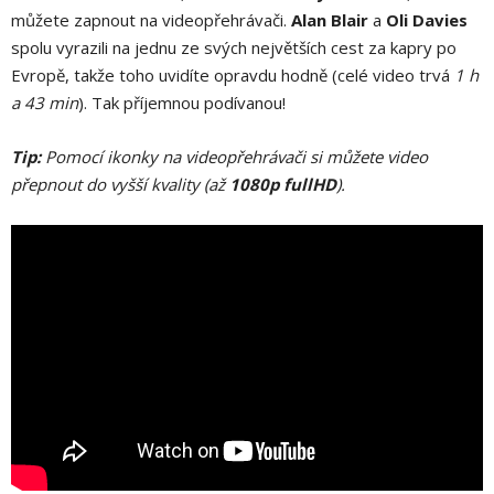
můžete zapnout na videopřehrávači.
Alan Blair
a
Oli Davies
spolu vyrazili na jednu ze svých největších cest za kapry po
Evropě, takže toho uvidíte opravdu hodně (celé video trvá
1 h
a 43 min
). Tak příjemnou podívanou!
Tip:
Pomocí ikonky na videopřehrávači si můžete video
přepnout do vyšší kvality (až
1080p fullHD
).