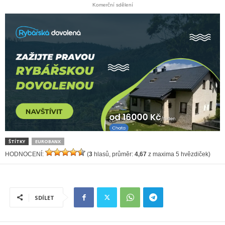
Komerční sdělení
ŠTÍTKY
EUROBANX
HODNOCENÍ:
(
3
hlasů, průměr:
4,67
z maxima 5 hvězdiček)
SDÍLET