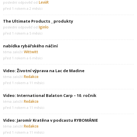
LeviiR
poslední odpověď od:
před 1 rokem a 2 měsíci
The Ultimate Products _ produkty
Iginlo
poslední odpověď od:
před 1 rokem a 5 měsíci
nabídka rybářského náčiní
Wittwitt
téma založil:
před 1 rokem a 6 měsíci
Video: Životní výprava na Lac de Madine
Redakce
téma založil:
před 1 rokem a 11 měsíci
Video: International Balaton Carp – 10. ročnik
Redakce
téma založil:
před 1 rokem a 11 měsíci
Video: Jaromír Kratěna v podcastu RYBOMÁNIE
Redakce
téma založil:
před 1 rokem a 11 měsíci