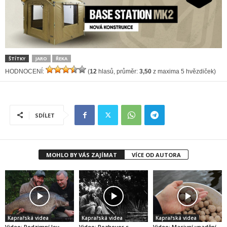
ŠTÍTKY
JARO
ŘEKA
HODNOCENÍ:
(
12
hlasů, průměr:
3,50
z maxima 5 hvězdiček)
SDÍLET
MOHLO BY VÁS ZAJÍMAT
VÍCE OD AUTORA
Kaprařská videa
Kaprařská videa
Kaprařská videa
Video: Podzimní lov
Video: Rozhovor s
Video: Masivní vnadění –