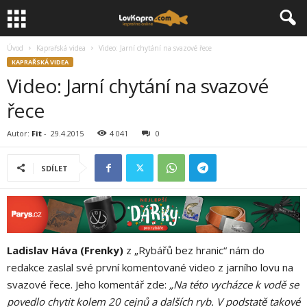
Úvod
Kaprařská videa
Video: Jarní chytání na svazové řece
KAPRAŘSKÁ VIDEA
Video: Jarní chytání na svazové
řece
Autor:
Fit
-
29.4.2015
4 041
0
SDÍLET
Ladislav Háva (Frenky)
z „Rybářů bez hranic“ nám do
redakce zaslal své první komentované video z jarního lovu na
svazové řece. Jeho komentář zde:
„Na této vycházce k vodě se
povedlo chytit kolem 20 cejnů a dalších ryb. V podstatě takové