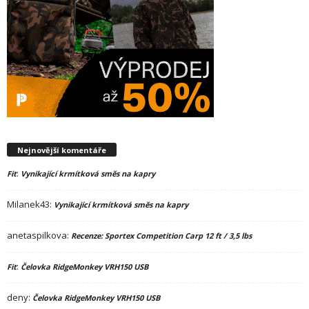
Nejnovější komentáře
:
Fit
Vynikající krmítková směs na kapry
Milanek43
:
Vynikající krmítková směs na kapry
anetaspilkova
:
Recenze: Sportex Competition Carp 12 ft / 3,5 lbs
:
Fit
Čelovka RidgeMonkey VRH150 USB
deny
:
Čelovka RidgeMonkey VRH150 USB