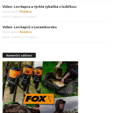
Video: Lov Kapra a rýchla rybačka s lodičkou
Redakce
téma založil:
před 1 rokem a 11 měsíci
Video: Lov kaprů v Lucembursku
Redakce
téma založil:
před 1 rokem a 11 měsíci
Komerční sdělení