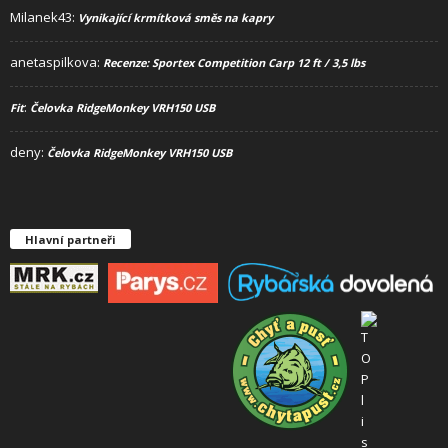
Milanek43
:
Vynikající krmítková směs na kapry
anetaspilkova
:
Recenze: Sportex Competition Carp 12 ft / 3,5 lbs
:
Fit
Čelovka RidgeMonkey VRH150 USB
deny
:
Čelovka RidgeMonkey VRH150 USB
Hlavní partneři