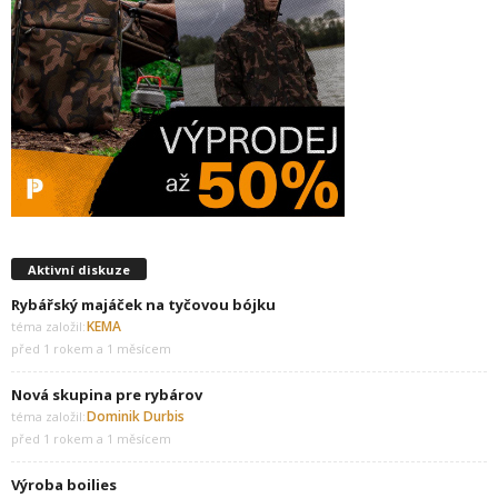
Aktivní diskuze
Rybářský majáček na tyčovou bójku
KEMA
téma založil:
před 1 rokem a 1 měsícem
Nová skupina pre rybárov
Dominik Durbis
téma založil:
před 1 rokem a 1 měsícem
Výroba boilies