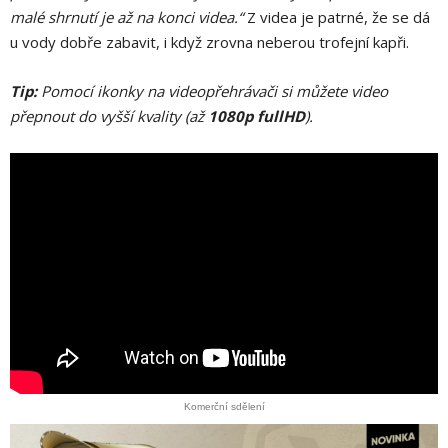
malé shrnutí je až na konci videa.“
Z videa je patrné, že se dá
u vody dobře zabavit, i když zrovna neberou trofejní kapři.
Tip:
Pomocí ikonky na videopřehrávači si můžete video
přepnout do vyšší kvality (až
1080p fullHD
).
Komerční sdělení