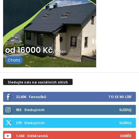
Sledujte nás na sociálních sítích
22,606
Fanoušků
TO SE MI LÍBÍ
955
Sledujících
SLEDUJ
270
Sledujících
SLEDUJ
1,040
Odběratelů
ODBĚR