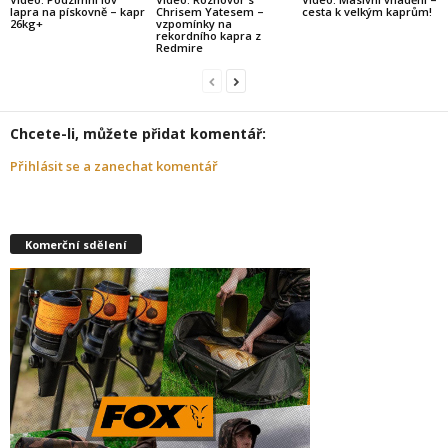
lapra na pískovně – kapr
Chrisem Yatesem –
cesta k velkým kaprům!
26kg+
vzpomínky na
rekordního kapra z
Redmire
Chcete-li, můžete přidat komentář:
Přihlásit se a zanechat komentář
Komerční sdělení