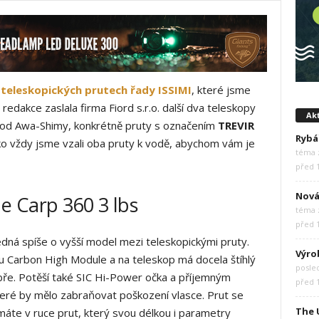
o
teleskopických prutech řady ISSIMI
, které jsme
edakce zaslala firma Fiord s.r.o. další dva teleskopy
Akt
y od Awa-Shimy, konkrétně pruty s označením
TREVIR
Rybá
ako vždy jsme vzali oba pruty k vodě, abychom vám je
téma z
před 
Nová
e Carp 360 3 lbs
téma z
před 
jedná spíše o vyšší model mezi teleskopickými pruty.
Výro
lu Carbon High Module a na teleskop má docela štíhlý
posle
bře. Potěší také SIC Hi-Power očka a příjemným
před 
teré by mělo zabraňovat poškození vlasce. Prut se
The 
 máte v ruce prut, který svou délkou i parametry