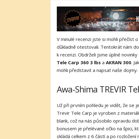
V minulé recenzi jste si mohli přečíst 
důkladně otestovali. Tentokrát nám do r
k recenzi. Obdrželi jsme úplné novink
Tele Carp 360 3 lbs
a
AKRAN 300
. J
mohli představit a napsat naše dojmy.
Awa-Shima TREVIR Tel
Už při prvním pohledu je vidět, že se 
Trevir Tele Carp je vyroben z materiá
blank, což na nás působilo opravdu do
bonusem je přelévané očko na špici, k
skládá celkem z 6 částí a po rozložení