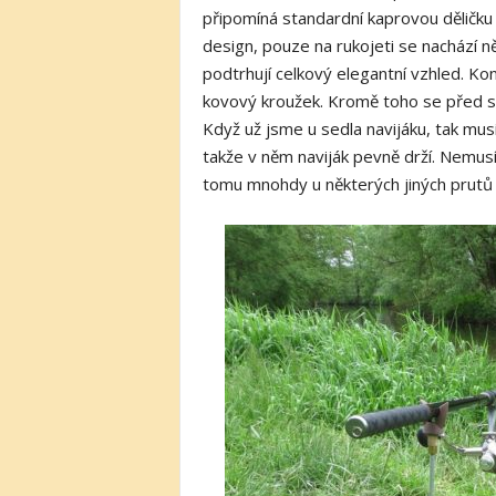
připomíná standardní kaprovou děličku 
design, pouze na rukojeti se nachází ně
podtrhují celkový elegantní vzhled. Ko
kovový kroužek. Kromě toho se před sed
Když už jsme u sedla navijáku, tak musí
takže v něm naviják pevně drží. Nemusí
tomu mnohdy u některých jiných prutů