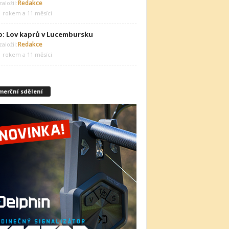
Redakce
aložil:
1 rokem a 11 měsíci
o: Lov kaprů v Lucembursku
Redakce
aložil:
1 rokem a 11 měsíci
merční sdělení