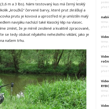
posle
(3,6 m a 3 lbs). Námi testovaný kus má černý lesklý
před 
kolik „kroužků“ červené barvy, které prut zkrášlují a
ncovka prutu je kovová a uprostřed ní je umístěn malý
nabí
lem navijáku nachází také klasický klip na vlasec.
téma z
před 
me zmínit, že je mírně zesílené a kvalitně zpracované,
te se tedy obávat nějakého nehezkého viklání, jako je
Vide
 na našem trhu.
téma z
před 
Video
ročn
téma z
před 
Vide
RYB
téma z
před 
Video