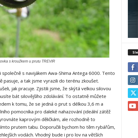
Sle
ovka s kroužkem u prutu TREVIR
li společně s navijákem Awa-Shima Antega 6000. Tento
ně pasuje, a tak jsme vyrazili do terénu zkoušet.
eli, jak pracuje. Zjistili jsme, že skýtá velkou silovou
síte bát silovějšího zdolávání. To ostatně můžete
hledem k tomu, že se jedná o prut s délkou 3,6 m a
álního pomocníka pro daleké nahazování (ideální zátěž
yrovnáte kaprovým děličkám, ale rozhodně to
 tímto prutem tabu. Doporučili bychom ho těm rybářům,
zlehlejších vodách. Vhodný bude i pro lov na větších