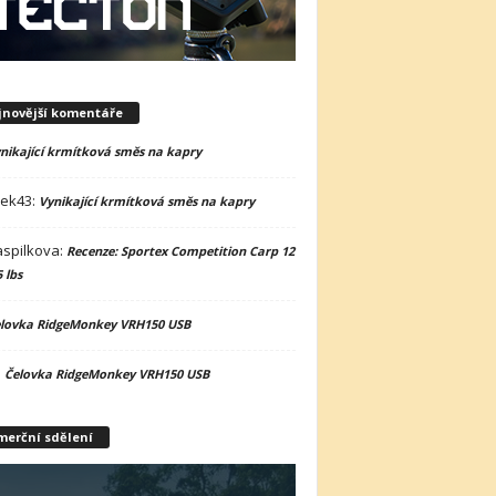
jnovější komentáře
nikající krmítková směs na kapry
nek43
:
Vynikající krmítková směs na kapry
spilkova
:
Recenze: Sportex Competition Carp 12
5 lbs
lovka RidgeMonkey VRH150 USB
:
Čelovka RidgeMonkey VRH150 USB
merční sdělení