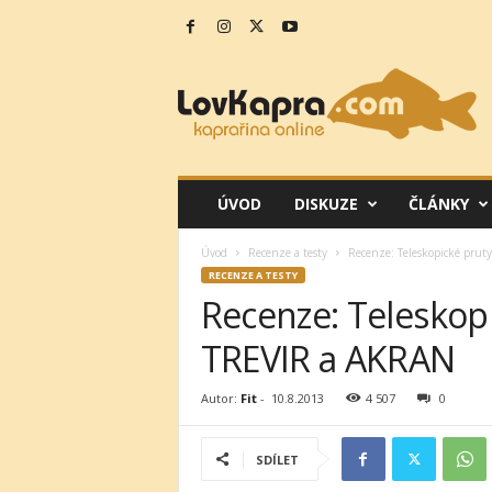
L
o
v
K
a
p
r
ÚVOD
DISKUZE
ČLÁNKY
a
.
Úvod
Recenze a testy
Recenze: Teleskopické pru
c
RECENZE A TESTY
o
Recenze: Teleskop
m
TREVIR a AKRAN
Autor:
Fit
-
10.8.2013
4 507
0
SDÍLET