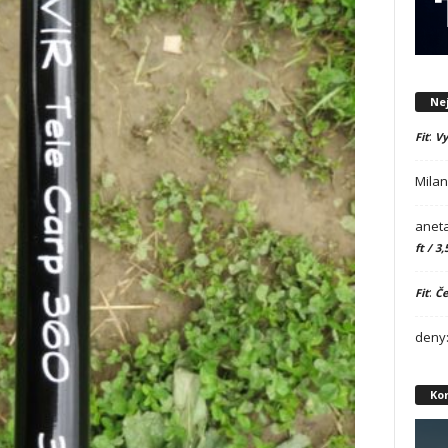
Ne
:
Fit
Vy
Mila
aneta
ft / 3,
:
Fit
Če
deny
Ko