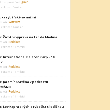
Iginlo
dní odpověď od:
1 rokem a 5 měsíci
dka rybářského náčiní
Wittwitt
aložil:
1 rokem a 6 měsíci
o: Životní výprava na Lac de Madine
Redakce
aložil:
1 rokem a 11 měsíci
: International Balaton Carp – 10.
ik
Redakce
aložil:
1 rokem a 11 měsíci
o: Jaromír Kratěna v podcastu
OMÁNIE
Redakce
aložil:
1 rokem a 11 měsíci
: Lov Kapra a rýchla rybačka s lodičkou