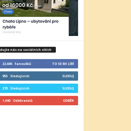
dujte nás na sociálních sítích
22,606
Fanoušků
TO SE MI LÍBÍ
955
Sledujících
SLEDUJ
270
Sledujících
SLEDUJ
1,040
Odběratelů
ODBĚR