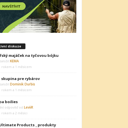
ivní diskuze
řský majáček na tyčovou bójku
KEMA
aložil:
1 rokem a 1 měsícem
 skupina pre rybárov
Dominik Durbis
aložil:
1 rokem a 1 měsícem
ba boilies
LeviiR
dní odpověď od:
1 rokem a 2 měsíci
Ultimate Products _ produkty