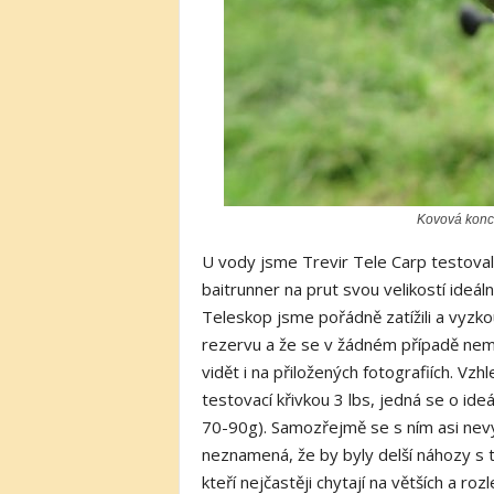
Kovová konc
U vody jsme Trevir Tele Carp testova
baitrunner na prut svou velikostí ideál
Teleskop jsme pořádně zatížili a vyzkouš
rezervu a že se v žádném případě nemu
vidět i na přiložených fotografiích. Vz
testovací křivkou 3 lbs, jedná se o ide
70-90g). Samozřejmě se s ním asi nev
neznamená, že by byly delší náhozy s
kteří nejčastěji chytají na větších a ro