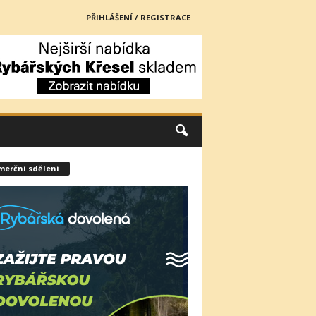
PŘIHLÁŠENÍ / REGISTRACE
merční sdělení