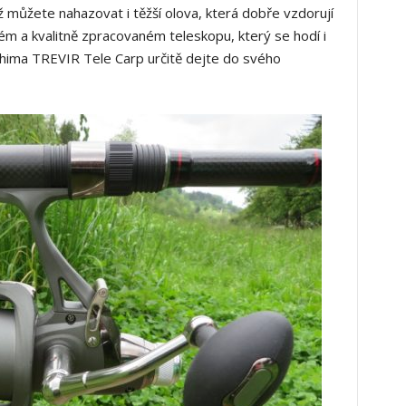
ž můžete nahazovat i těžší olova, která dobře vzdorují
ném a kvalitně zpracovaném teleskopu, který se hodí i
Shima TREVIR Tele Carp určitě dejte do svého