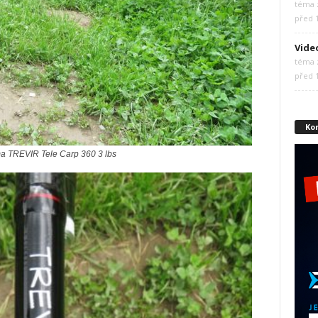
téma z
před 
Vide
téma z
před 
Ko
 TREVIR Tele Carp 360 3 lbs