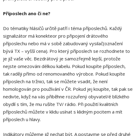
Příposlech ano či ne?
Do tématiky hlásičů určitě patří i téma příposlechů. Každý
signalizátor má konekteor pro připojení drátového
příposlechu nebo má v sobě zabudovaný vysilač(označení
bývá TX – vyšší cena). Pro který příposlech se rozhodnete to
je již vaše věc. Bezdrátový je samozřejmě lepší, protože
nejste omezováni délkou kabelu. Pokud koupíte příposlech,
tak raději přímo od renomovaného výrobce. Pokud koupíte
příposlech na tržnici, tak se můžete vsadit, že není
homologován pro používání v ČR. Pokud jej koupíte, tak pak se
nedivte, když na vás přiběhne rozzuřený obyvatel/é blízkého
obydlí s tím, že mu rušíte TV/ rádio. Při použití kvalitních
příposlechů můžete v klidu usínat s klidným pocitem a mít
příposlech u hlavy.
Indikátory můžeme již nechat být. A postavme se před druhé