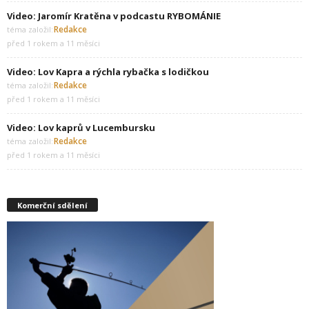
Video: Jaromír Kratěna v podcastu RYBOMÁNIE
Redakce
téma založil:
před 1 rokem a 11 měsíci
Video: Lov Kapra a rýchla rybačka s lodičkou
Redakce
téma založil:
před 1 rokem a 11 měsíci
Video: Lov kaprů v Lucembursku
Redakce
téma založil:
před 1 rokem a 11 měsíci
Komerční sdělení