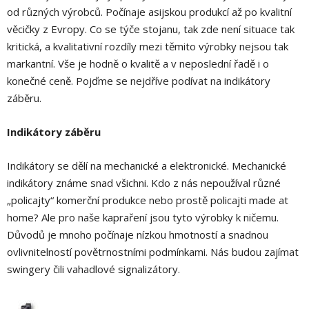
od různých výrobců. Počínaje asijskou produkcí až po kvalitní
věcičky z Evropy. Co se týče stojanu, tak zde není situace tak
kritická, a kvalitativní rozdíly mezi těmito výrobky nejsou tak
markantní. Vše je hodně o kvalitě a v neposlední řadě i o
konečné ceně. Pojďme se nejdříve podívat na indikátory
záběru.
Indikátory záběru
Indikátory se dělí na mechanické a elektronické. Mechanické
indikátory známe snad všichni. Kdo z nás nepoužíval různé
„policajty“ komerční produkce nebo prostě policajti made at
home? Ale pro naše kapraření jsou tyto výrobky k ničemu.
Důvodů je mnoho počínaje nízkou hmotností a snadnou
ovlivnitelností povětrnostními podmínkami. Nás budou zajímat
swingery čili vahadlové signalizátory.