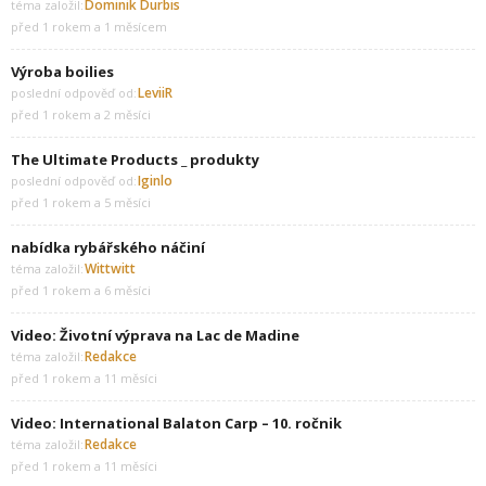
Dominik Durbis
téma založil:
před 1 rokem a 1 měsícem
Výroba boilies
LeviiR
poslední odpověď od:
před 1 rokem a 2 měsíci
The Ultimate Products _ produkty
Iginlo
poslední odpověď od:
před 1 rokem a 5 měsíci
nabídka rybářského náčiní
Wittwitt
téma založil:
před 1 rokem a 6 měsíci
Video: Životní výprava na Lac de Madine
Redakce
téma založil:
před 1 rokem a 11 měsíci
Video: International Balaton Carp – 10. ročnik
Redakce
téma založil:
před 1 rokem a 11 měsíci