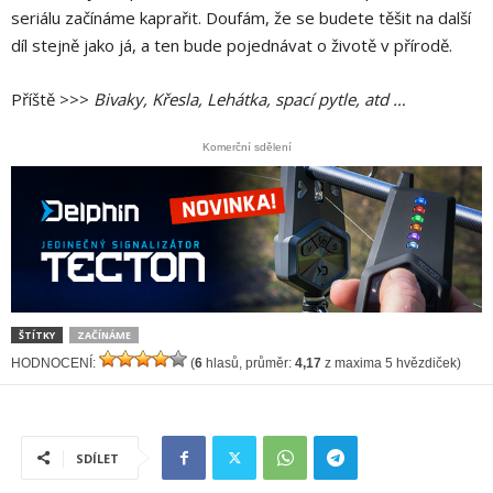
seriálu začínáme kaprařit. Doufám, že se budete těšit na další
díl stejně jako já, a ten bude pojednávat o životě v přírodě.
Příště >>>
Bivaky, Křesla, Lehátka, spací pytle, atd …
Komerční sdělení
ŠTÍTKY
ZAČÍNÁME
HODNOCENÍ:
(
6
hlasů, průměr:
4,17
z maxima 5 hvězdiček)
SDÍLET