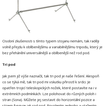
Osobní zkušenosti s tímto typem stojanu nemám, tak raději
volně přejdu k oblíbenějšímu a variabilnějšímu tripodu, který je
bez přehánění universálnější a oblíbenější než rod pod.
Tri pod
Jak jsem již výše naznačil, tak tri pod je naše řešení. Alespoň
co se týká mě, tak tri pod mi vskutku přirostl k srdci. Je
opatřen trojicí teleskopických nožek, které postavíte na i v
extrémních podmínkách. Lze polohovat do různých poloh i
stran (Sona). Můžete jej sestavit do horizontální pozice a
rázem funguje jak rod pod. Povolením jednoho a utažením