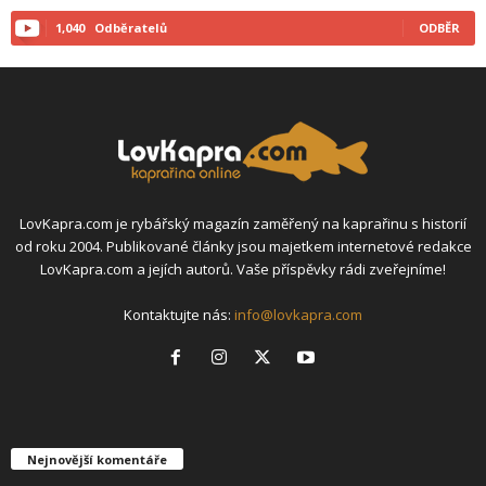
1,040
Odběratelů
ODBĚR
LovKapra.com je rybářský magazín zaměřený na kaprařinu s historií
od roku 2004. Publikované články jsou majetkem internetové redakce
LovKapra.com a jejích autorů. Vaše příspěvky rádi zveřejníme!
Kontaktujte nás:
info@lovkapra.com
Nejnovější komentáře