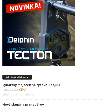
Aktivní diskuze
Rybářský majáček na tyčovou bójku
KEMA
téma založil:
před 1 rokem a 1 měsícem
Nová skupina pre rybárov