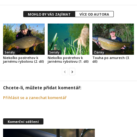
MOHLO BY VÁS ZAJÍMAT
VÍCE OD AUTORA
Seriály
Seriály
Články
Niekoľko postrehov k
Niekoľko postrehov k
Touha po amurech (3.
jarnému rybolovu (2. díl)
jarnému rybolovu (1. díl)
díl)
Chcete-li, můžete přidat komentář:
Přihlásit se a zanechat komentář
Komerční sdělení