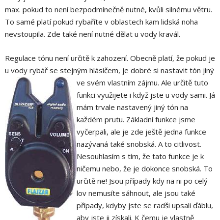
max. pokud to není bezpodmínečně nutné, kvůli silnému větru.
To samé platí pokud rybaříte v oblastech kam lidská noha
nevstoupila. Zde také není nutné dělat u vody kravál.
Regulace tónu není určitě k zahození. Obecně platí, že pokud je
u vody rybář se stejným hlásičem, je dobré si nastavit tón jiný
ve svém vlastním zájmu. Ale
určitě tuto
funkci využijete i když jste u vody sami. Já
mám trvale nastavený jiný tón na
každém prutu. Základní funkce jsme
vyčerpali, ale je zde ještě jedna funkce
nazývaná také snobská. A to citlivost.
Nesouhlasím s tím, že tato funkce je k
ničemu nebo, že je dokonce snobská. To
určitě ne! Jsou případy kdy na ni po celý
lov nemusíte sáhnout, ale jsou také
případy, kdyby jste se radši upsali ďáblu,
aby jste ji získali. K čemu je vlastně