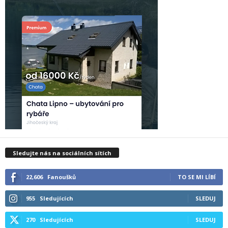
Sledujte nás na sociálních sítích
22,606
Fanoušků
TO SE MI LÍBÍ
955
Sledujících
SLEDUJ
270
Sledujících
SLEDUJ