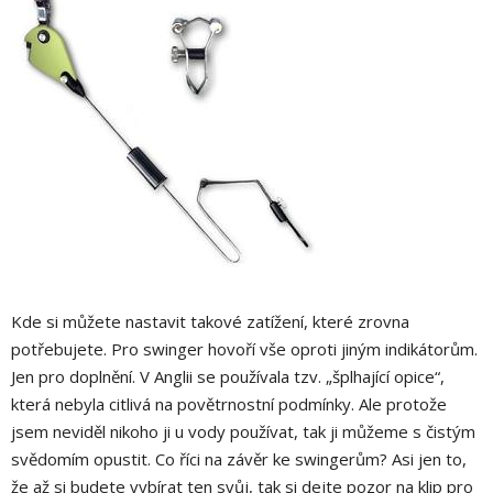
Kde si můžete nastavit takové zatížení, které zrovna
potřebujete. Pro swinger hovoří vše oproti jiným indikátorům.
Jen pro doplnění. V Anglii se používala tzv. „šplhající opice“,
která nebyla citlivá na povětrnostní podmínky. Ale protože
jsem neviděl nikoho ji u vody používat, tak ji můžeme s čistým
svědomím opustit. Co říci na závěr ke swingerům? Asi jen to,
že až si budete vybírat ten svůj, tak si dejte pozor na klip pro