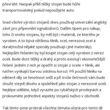
převrátit. Naopak příliš těžký stojan bude hůře
transportovatelný pokud nepoužijete auto.
Snad všichni výrobci stojanů dnes používají univerzální anglický
závit pro připevnění signalizátorů. Dalším tipem pro nákup,
toho či onoho stojanu, by měl být i materiál, ze kterého je
vyroben. A to bývá většinou hliník, ocel, nerezová ocel a
dural(možná nějaké speciály používají i jiné materiály).
Nejlepším řešením by byl koupit stojan celý vyroben z nerez
oceli. Bude dost těžký a drahý a proto existují i ekonomičtější
řešení. Jedním z nich je opatřit si stojan z ocele + hliník, ale
natřen vynikající barvou odolnou korozi. Při použití hliníku na
některé díly se hmotnost sníží a při troše šetrnosti vám bude
sloužit stejně dlouho a spolehlivě jako stojan z nerezové oceli.
Nejlépe uděláte, když vyrazíte po rybářských prodejnách a
prokoumáte jednotlivé aspekty stojanů naživo v obchodě.
Tak tímto jsme probrali všechna témata učená pro tento díl