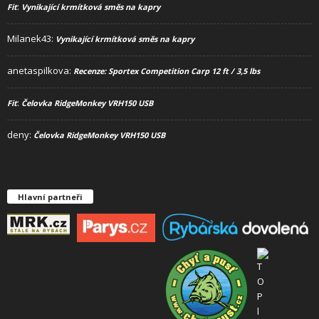
:
Fit
Vynikající krmítková směs na kapry
Milanek43
:
Vynikající krmítková směs na kapry
anetaspilkova
:
Recenze: Sportex Competition Carp 12 ft / 3,5 lbs
:
Fit
Čelovka RidgeMonkey VRH150 USB
deny
:
Čelovka RidgeMonkey VRH150 USB
Hlavní partneři