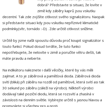
dobrá? Představte si situaci, že lovíte v
zimě kdy záběry kaprů jsou vskutku
decentní. Tak zde zvýšíte citlivost svého signalizátoru. Naopak
si představte situaci kdy jsou vskutku nepříznivé klimatické
podmínky(vítr, tornádo :-D) . Zde určitě citlivost snížíme.
Určitě by jsme našli spoustu důvodu proč koupit signalizátor s
touto funkcí. Pokud dosud tvrdíte, že tuto funkci
nepotřebujete, že nelovíte v zimě a poručíte větru dešti, tak
máte pravdu a neberte.
Na indikátoru naleznete i další věcičky, které by vás měli
zajímat. A to je záběrová a paměťová dioda. Záběrová dioda
svítí (bliká) při záběru na rozdíl od paměťové, která svítí asi tak
30 sekund po záběru (záleží na výrobci). Někteří výrobci
dodávají také poziční diodu, která se rozsvítí a zhasíná v
závislosti na denním světle. Vybírejte určitě s jasnou hlavou a
promyslete si všechny pro a proti.