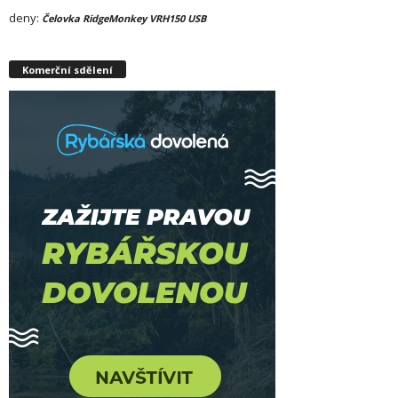
deny
:
Čelovka RidgeMonkey VRH150 USB
Komerční sdělení