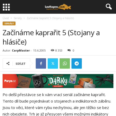
Úvod
Seriály
Začínáme kaprařit 5 (Stojany a hlásiče)
SERIÁLY
Začínáme kaprařit 5 (Stojany a
hlásiče)
Autor:
CarpMaster
-
15.6.2005
8 353
0
SDÍLET
Po delší přestávce se k vám vrací seriál začínáme kaprařit.
Tento díl bude pojednávat o stojanech a indikátorech záběru.
Jsou to věci, které vám rybu nechytnou, ale jen těžko se bez
nich obejdete. Trh je již přesycen všemi možnými indikátory