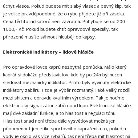
úchyt vlasce. Pokud budete mít slabý vlasec a pevný klip, tak
je velice pravděpodobné, že o rybu přijdete již při záseku.
Cena těchto indikátorů není závratná. Pohybuje se od 200 –
1000,- Kč. Pokud budete chtít opravdové speciály, tak
přirozeně musíte sáhnout hlouběji do kapsy.
Elektronické indikátory – lidově hlásiče
Pro opravdové lovce kaprů nezbytná pomůcka. Málo který
kaprář si dokáže představit lov, kde by po 24h byl nucen
sledovat mechanický indikátor. Proto byly vyvinuty elektrické
indikátory záběru. I zde je výběr rozmanitý.Také velký rozdíl
mezi shitem a opravdu kvalitním výrobkem. Tak je hoďme
elektronický signalizátor záběrupod lupu. Elektronické hlásiče
mají dvě základní funkce, a to hlasitost a regulaci tónu.
Hlasitost snad není třeba dále vysvětlovat možná jen
připomenout jen etiku sportovního kapraření a to, pokud u
vody je okolo vás více rybářů, tak není třeba mít hlasitost na